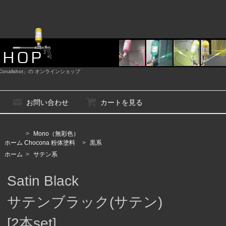
nallshot」の オンラインショップ
お問い合わせ
カートを見る
>
Mono（無彩色）
ホーム
Chocona 粉体塗料
>
黒系
ホーム
>
サテン系
Satin Black
サテンブラック(サテン)
[2本set]