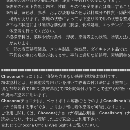
※表示の製品価格の他に別途、運賃・手数料が必要になります。
※改良のため予告無く内容、性能、その他を変更または廃止するこ
※白系、黄色系、赤系、および淡彩系の色は顔料成分の性質上隠蔽性
場合があります。素地の状態によっては下塗り等で肌の状態を整え
※下地の状態により適切な前処理（脱脂、化成処理、エッチング、ブ
体塗装を行ってください。
※模様塗料は、膜厚や焼付条件、形状、塗装表面の状態、塗装方法に
があります。
※一部の表面処理製品、メッキ製品、鋳造品、ダイキャスト品では、
不具合が生じる場合があります。事前に適切な前処理、素地調整を
■■■■■■■■■■■■■■■■■■■■■■■■■■■■■■■■■■■■■■■■■■■■■■■■■■■■■■■
Chocona
(チョコナ)は、溶剤を含まない熱硬化型粉体塗料です。
粉体塗料とは、粉体塗装専用ガンを用いて静電吹付け法により塗布し
切な加熱装置で180℃(素材温度)で20分間焼付けることで塗料が溶融
金属面の塗装に用います。
Chocona
(チョコナ)は、ペットボトル容器ごとそのまま
Conallshot
(
ッチで装着する事ができ、よりお手軽に粉体塗装が可能になります。
ご使用に関しては、
Chocona
(チョコナ)製品説明書、
Conallshot
(コ
読みになり、十分ご理解した上で安全にご利用下さい。
合わせてChocona Official Web Sight もご覧ください。