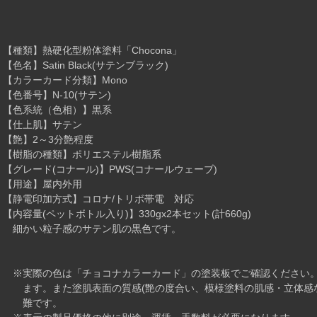
【種類】熱硬化型粉体塗料「Chocona」
【色名】Satin Black(サテンブラック)
【カラーカード分類】Mono
【色番号】N-10(サテン)
【色系統（色相）】黒系
【仕上肌】サテン
【艶】2～3分艶程度
【樹脂の種類】ポリエステル樹脂系
【グレード(コナール)】PWS(コナールウェーブ)
【用途】屋内外用
【静電印加方式】コロナ/トリボ帯電 対応
【内容量(ペットボトル入り)】330gx2本セット(計660g)
細かい粒子感のサテン肌の黒色です。
※実際の色は「チョコナカラーカード」の塗装板でご確認ください。
ます。また塗肌表面の質感(艶の度合い、模様塗料の肌感・立体感な
難です。