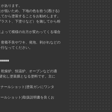
とがあります。
が低いため、下地の色を拾う(透ける)
てから塗装することをお勧めします。
ラスト、下塗りなど）を施してから粉
よって模様の出方が変わってくる場合
密着不良やワキ、発泡、剥がれなどの
行なってください。
■■■■■
、乾燥炉、恒温炉、オーブンなどの適
・硬化し塗装膜となる塗料です。主に
コナールショット)塗装ガンにワンタ
ナールショット)取扱説明書を良くお