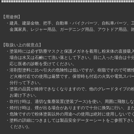
■■■■■■■■■■■■■■■■■■■■■■■■■■■■■■■■■■■■■■■■■■■■■■■■■■■■■■■
【用途例】
・建具、建築金物、把手、自動車・バイクパーツ、自転車パーツ、工
金属家具、レジャー用品、ガーデニング用品、アウトドア用品、雑
【取扱い上の留意点】
・塗装時には必ず防塵マスクと保護メガネを着用し粉末体の直接吸入
場合は水又は石鹸にて洗い落として下さい。目に入った場合は十分
応じ医者の診断を受けてください。
・溶剤型塗料に比べ引火の危険性は低いですが、樹脂ですので可燃性
ど火種付近での使用は厳禁です。保管時も付近の火気や電気スパー
分行って下さい。
・塗装の品質が維持できなくなりますので、他のグレードタイプの粉
お避け下さい。
・吹付け時は、適切な集塵装置(塗装ブース)を使い、周囲に飛散し
・焼付け時は、煙が出る場合がありますので十分に換気に行い、また
・危険ですので粉体塗装以外の用途への使用は絶対に使用しないで
・塗料の詳細につきましては製品安全データーシートをご参照下さい
ください)。