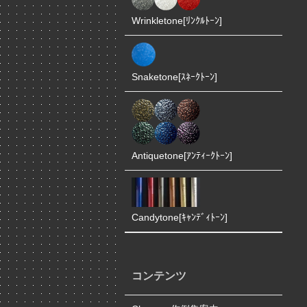
Wrinkletone[ﾘﾝｸﾙﾄｰﾝ]
Snaketone[ｽﾈｰｸﾄｰﾝ]
Antiquetone[ｱﾝﾃｨｰｸﾄｰﾝ]
Candytone[ｷｬﾝﾃﾞｨﾄｰﾝ]
コンテンツ