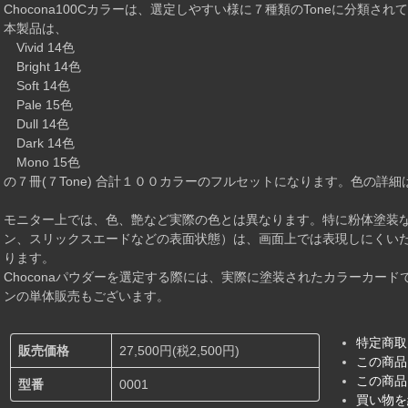
Chocona100Cカラーは、選定しやすい様に７種類のToneに分類され
本製品は、
Vivid 14色
Bright 14色
Soft 14色
Pale 15色
Dull 14色
Dark 14色
Mono 15色
の７冊(７Tone) 合計１００カラーのフルセットになります。色の詳細は
モニター上では、色、艶など実際の色とは異なります。特に粉体塗装
ン、スリックスエードなどの表面状態）は、画面上では表現しにくい
ります。
Choconaパウダーを選定する際には、実際に塗装されたカラーカー
ンの単体販売もございます。
特定商取
販売価格
27,500円(税2,500円)
この商品
この商品
型番
0001
買い物を